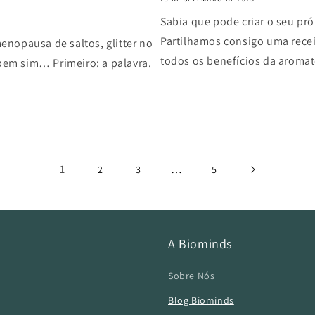
Sabia que pode criar o seu pr
Partilhamos consigo uma recei
nopausa de saltos, glitter no
todos os benefícios da aromat
 bem sim… Primeiro: a palavra.
1
…
2
3
5
A Biominds
Sobre Nós
Blog Biominds