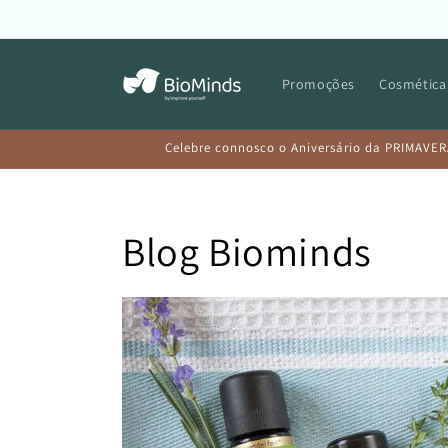
Saltar
para o
conteúdo
Promoções
Cosmética
Celebre connosco o Aniversário da PRIMAVER
Blog Biominds