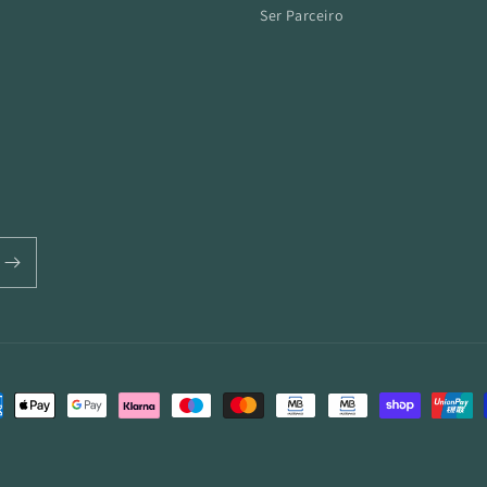
Ser Parceiro
odos
amento