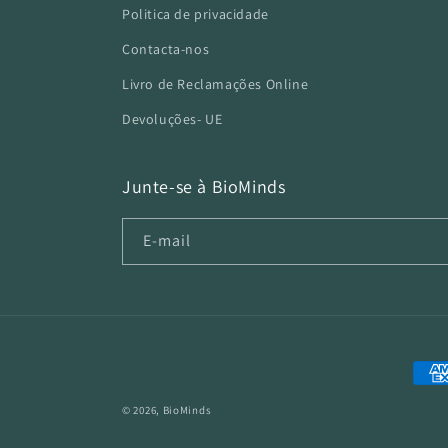
Politica de privacidade
Contacta-nos
Livro de Reclamações Online
Devoluções- UE
Junte-se à BioMinds
E-mail
Mét
de
© 2026,
BioMinds
pag