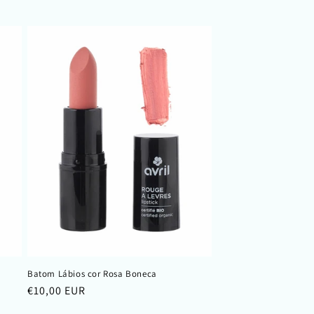
normal
Batom Lábios cor Rosa Boneca
Preço
€10,00 EUR
normal