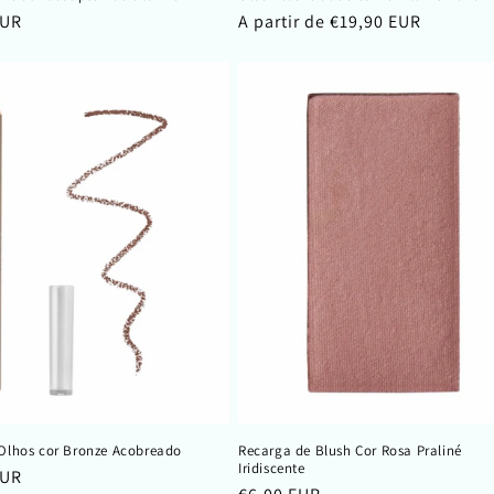
EUR
Preço
A partir de €19,90 EUR
normal
 Olhos cor Bronze Acobreado
Recarga de Blush Cor Rosa Praliné
Iridiscente
EUR