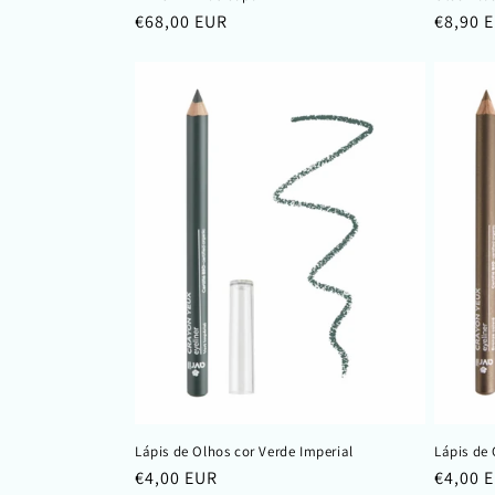
Preço
€68,00 EUR
Preço
€8,90 
normal
normal
Lápis de Olhos cor Verde Imperial
Lápis de
Preço
€4,00 EUR
Preço
€4,00 