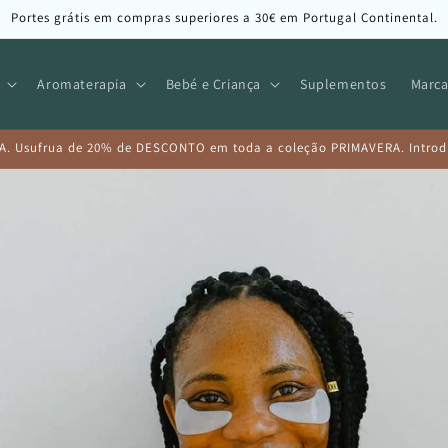
Portes grátis em compras superiores a 30€ em Portugal Continental.
Aromaterapia
Bebé e Criança
Suplementos
Marca
A. Usufrua de 20% de DESCONTO em toda a coleção PRIMAVERA. Introduz