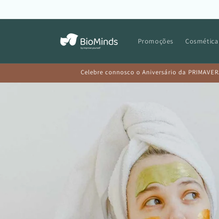
Saltar
para o
conteúdo
Promoções
Cosmética
Celebre connosco o Aniversário da PRIMAVER