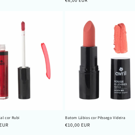
Preço
€6,00 EUR
normal
al cor Rubi
Batom Lábios cor Pêssego Videira
 EUR
Preço
€10,00 EUR
normal