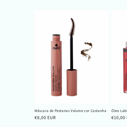
normal
normal
Máscara de Pestanas Volume cor Castanha
Óleo Labi
Preço
€8,00 EUR
Preço
€10,00
normal
normal