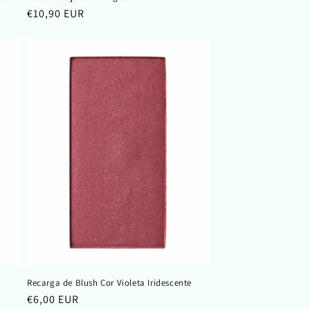
Preço
€10,90 EUR
normal
Recarga de Blush Cor Violeta Iridescente
Preço
€6,00 EUR