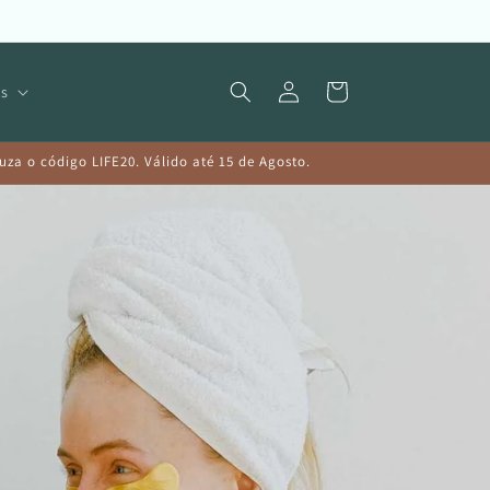
Iniciar
Carrinho
s
sessão
a o código LIFE20. Válido até 15 de Agosto.