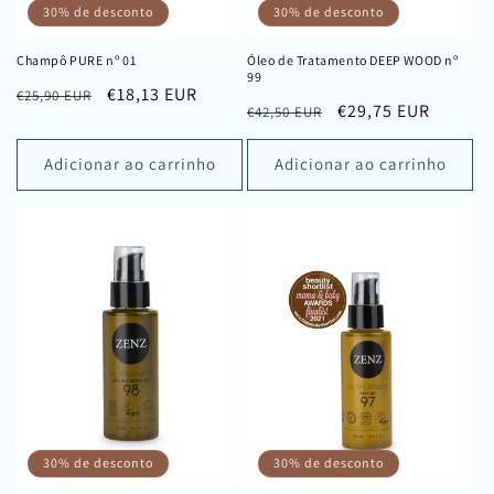
30% de desconto
30% de desconto
Champô PURE nº 01
Óleo de Tratamento DEEP WOOD nº
99
Preço
Preço
€18,13 EUR
€25,90 EUR
Preço
Preço
€29,75 EUR
€42,50 EUR
normal
de
normal
de
saldo
saldo
Adicionar ao carrinho
Adicionar ao carrinho
30% de desconto
30% de desconto