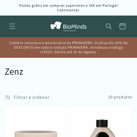
Saltar
Portes grátis em compras superiores a 30€ em Portugal
para o
Continental.
conteúdo
Carrinho
Celebre connosco o Aniversário da PRIMAVERA. Usufrua de 20% de
DESCONTO em toda a coleção PRIMAVERA. Introduza o código
LIFE20. Válido até 15 de Agosto.
C
Zenz
o
l
Filtrar e ordenar
19 produtos
e
ç
ã