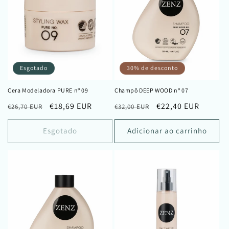
o
:
Esgotado
30% de desconto
Cera Modeladora PURE nº 09
Champô DEEP WOOD nº 07
Preço
Preço
€18,69 EUR
Preço
Preço
€22,40 EUR
€26,70 EUR
€32,00 EUR
normal
de
normal
de
saldo
saldo
Esgotado
Adicionar ao carrinho