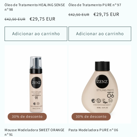
Óleo de Tratamento HEALING SENSE
Óleo de Tratamento PURE nº 97
nº 98
Preço
Preço
€29,75 EUR
€42,50 EUR
Preço
Preço
€29,75 EUR
€42,50 EUR
normal
de
normal
de
saldo
saldo
Adicionar ao carrinho
Adicionar ao carrinho
30% de desconto
30% de desconto
Mousse Modeladora SWEET ORANGE
Pasta Modeladora PURE nº 06
nº 91