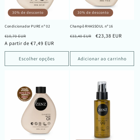
30% de desconto
30% de desconto
Condicionador PURE nº 02
Champô RHASSOUL nº 16
Preço
Preço
Preço
Preço
€23,38 EUR
€10,70 EUR
€33,40 EUR
normal
A partir de €7,49 EUR
de
normal
de
saldo
saldo
Escolher opções
Adicionar ao carrinho