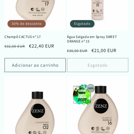
30% de desconto
Esgotado
Champô CACTUS nº 17
Água Salgada em Spray SWEET
ORANGE nº 15
Preço
Preço
€22,40 EUR
€32,00 EUR
Preço
Preço
€21,00 EUR
€30,00 EUR
normal
de
normal
de
saldo
saldo
Adicionar ao carrinho
Esgotado