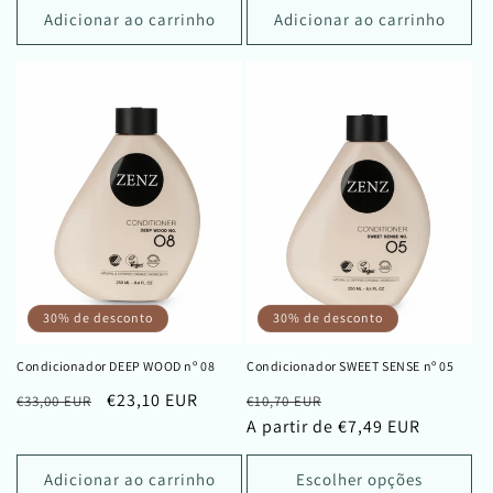
saldo
saldo
Adicionar ao carrinho
Adicionar ao carrinho
30% de desconto
30% de desconto
Condicionador DEEP WOOD nº 08
Condicionador SWEET SENSE nº 05
Preço
Preço
€23,10 EUR
Preço
Preço
€33,00 EUR
€10,70 EUR
normal
de
normal
A partir de €7,49 EUR
de
saldo
saldo
Adicionar ao carrinho
Escolher opções