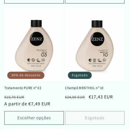
30% de desconto
Esgotado
Tratamento PURE nº 03
Champô MENTHOL nº 10
Preço
Preço
Preço
Preço
€17,43 EUR
€10,70 EUR
€24,90 EUR
normal
A partir de €7,49 EUR
de
normal
de
saldo
saldo
Escolher opções
Esgotado