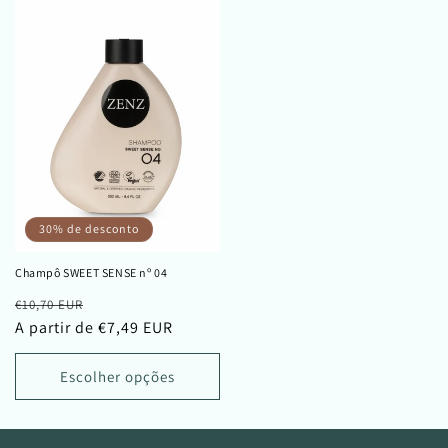
30% de desconto
Champô SWEET SENSE nº 04
Preço
Preço
€10,70 EUR
normal
A partir de €7,49 EUR
de
saldo
Escolher opções