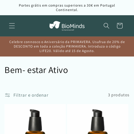
Saltar
Portes grátis em compras superiores a 30€ em Portugal
para o
Continental.
conteúdo
Carrinho
Celebre connosco o Aniversário da PRIMAVERA. Usufrua de 20% de
DESCONTO em toda a coleção PRIMAVERA. Introduza o código
LIFE20. Válido até 15 de Agosto.
C
Bem- estar Ativo
o
l
Filtrar e ordenar
3 produtos
e
ç
ã