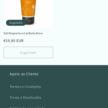
Esgotado
Gel Desportivo Conforto Ativo
Preço
€19,90 EUR
normal
Esgotado
Apoio ao Cliente
Termos e Condições
Trocas e Devoluções