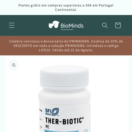
Saltar
Portes grátis em compras superiores a 30€ em Portugal
para o
Continental.
conteúdo
Carrinho
Celebre connosco o Aniversário da PRIMAVERA. Usufrua de 20% de
DESCONTO em toda a coleção PRIMAVERA. Introduza o código
LIFE20. Válido até 15 de Agosto.
Saltar para
a
informação
do produto