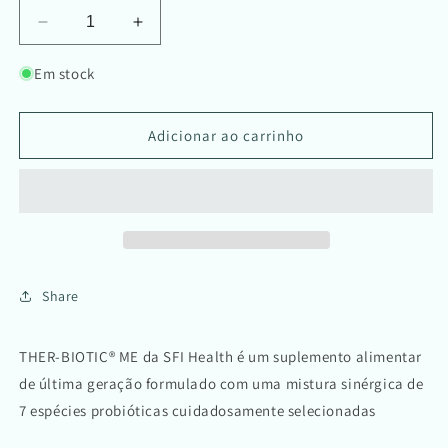
Diminuir
Aumentar
a
a
quantidade
quantidade
Em stock
de
de
THER-
THER-
BIOTIC®
BIOTIC®
Adicionar ao carrinho
ME
ME
60
60
cap.
cap.
Share
THER-BIOTIC® ME da SFI Health é um suplemento alimentar
de última geração formulado com uma mistura sinérgica de
7 espécies probióticas cuidadosamente selecionadas