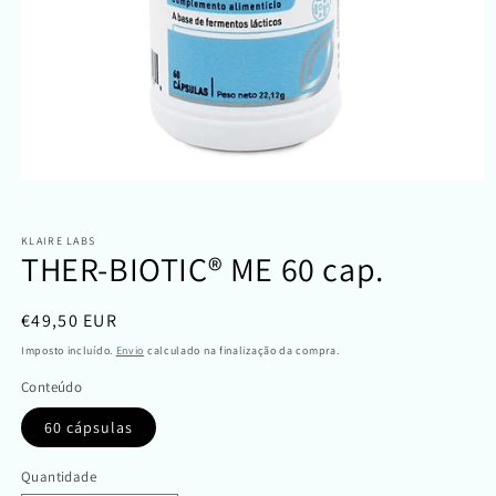
Abrir
conteúdo
multimédia
1
KLAIRE LABS
em
THER-BIOTIC® ME 60 cap.
modal
Preço
€49,50 EUR
normal
Imposto incluído.
Envio
calculado na finalização da compra.
Conteúdo
60 cápsulas
Quantidade