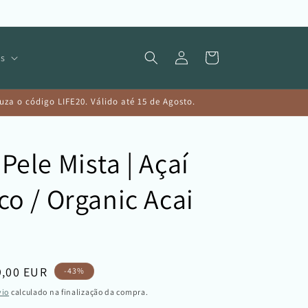
Iniciar
Carrinho
s
sessão
a o código LIFE20. Válido até 15 de Agosto.
Pele Mista | Açaí
co / Organic Acai
reço
9,00 EUR
-43%
e
vio
calculado na finalização da compra.