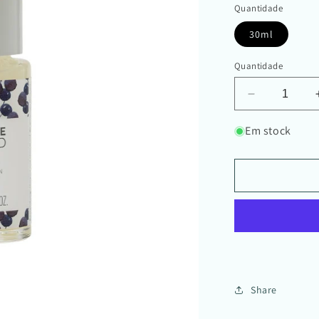
s
Quantidade
30ml
Quantidade
Diminuir
a
quantidade
Em stock
de
Sérum
Pele
Mista
|
Açaí
Orgânico
/
Organic
Acai
Share
Serum