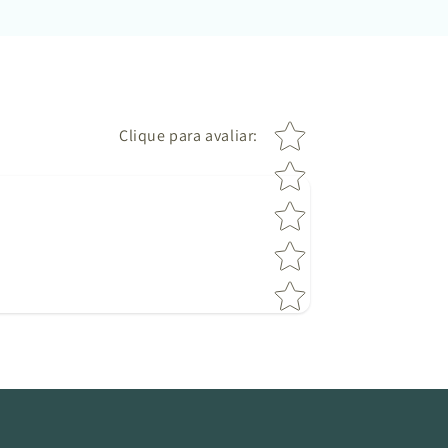
Star rating
Clique para avaliar
: