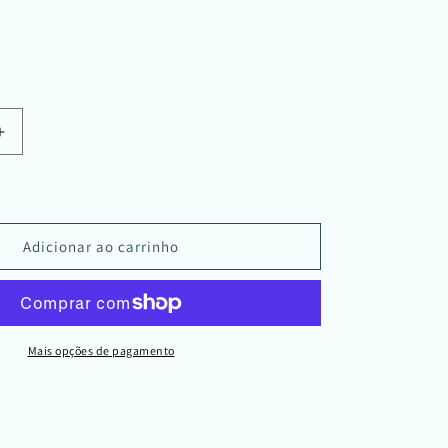
aldo
Aumentar
a
quantidade
de
Sérum
Pele
Adicionar ao carrinho
Mista
|
Açaí
Orgânico
/
Mais opções de pagamento
Organic
Acai
Serum