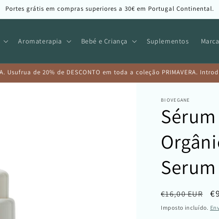
Portes grátis em compras superiores a 30€ em Portugal Continental.
Aromaterapia
Bebé e Criança
Suplementos
Marca
A. Usufrua de 20% de DESCONTO em toda a coleção PRIMAVERA. Introduz
BIOVEGANE
Sérum 
Orgâni
Serum
Preço
P
€
€16,00 EUR
normal
d
Imposto incluído.
En