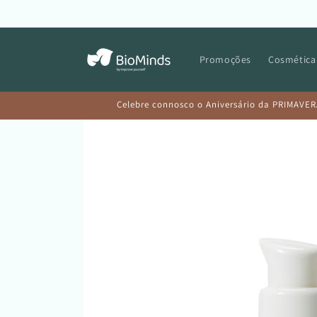
Saltar
para o
conteúdo
Promoções
Cosmética
Celebre connosco o Aniversário da PRIMAVER
Saltar para
a
informação
do produto