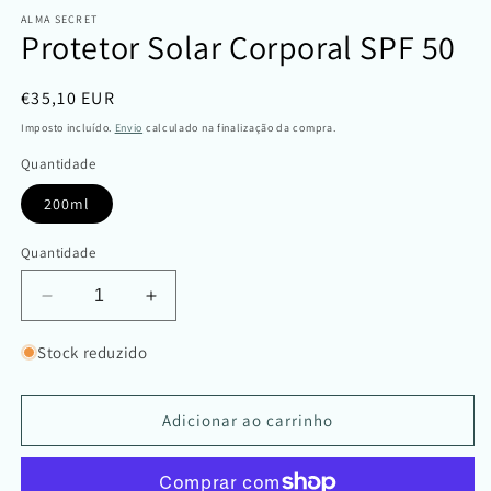
ALMA SECRET
Protetor Solar Corporal SPF 50
Preço
€35,10 EUR
normal
Imposto incluído.
Envio
calculado na finalização da compra.
Quantidade
200ml
Quantidade
Diminuir
Aumentar
a
a
quantidade
quantidade
Stock reduzido
de
de
Protetor
Protetor
Solar
Solar
Adicionar ao carrinho
Corporal
Corporal
SPF
SPF
50
50