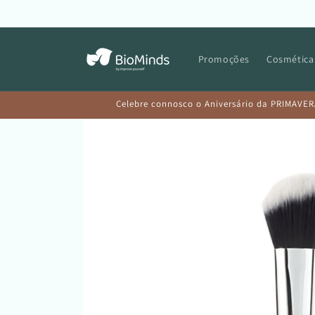
Saltar
para o
conteúdo
Promoções
Cosmética
Celebre connosco o Aniversário da PRIMAVER
Saltar para
a
informação
do produto