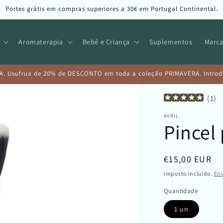
Portes grátis em compras superiores a 30€ em Portugal Continental.
Aromaterapia
Bebé e Criança
Suplementos
Marca
A. Usufrua de 20% de DESCONTO em toda a coleção PRIMAVERA. Introduz
(
1
)
AVRIL
Pincel
Preço
€15,00 EUR
normal
Imposto incluído.
En
Quantidade
1 un