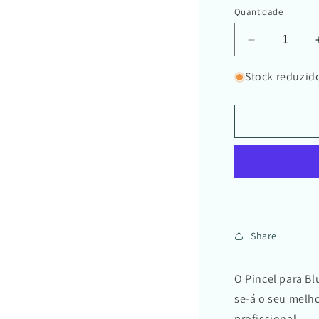
Quantidade
Diminuir
a
quantidade
Stock reduzid
de
Pincel
para
Blush
Share
O Pincel para Bl
se-á o seu melh
profissional