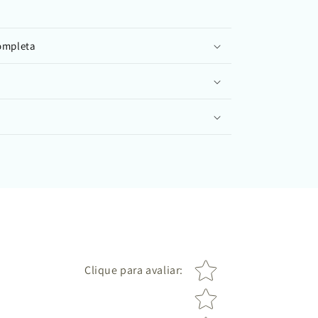
completa
Star rating
Clique para avaliar
: