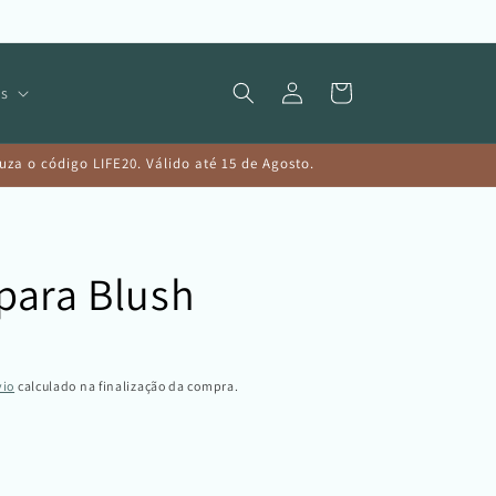
Iniciar
Carrinho
s
sessão
a o código LIFE20. Válido até 15 de Agosto.
 para Blush
vio
calculado na finalização da compra.