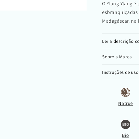
O Ylang-Ylang é 
esbranquiçadas 
Madagáscar, na 
Ler a descrição 
Sobre a Marca
Instruções de uso
Natrue
Bio