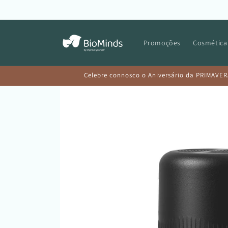
Saltar
para o
conteúdo
Promoções
Cosmética
Celebre connosco o Aniversário da PRIMAVER
Saltar para
a
informação
do produto