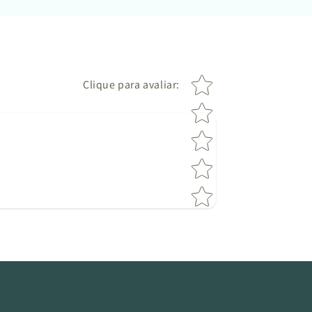
Star rating
Clique para avaliar
: