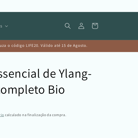
Iniciar
Carrinho
s
sessão
a o código LIFE20. Válido até 15 de Agosto.
ssencial de Ylang-
completo Bio
vio
calculado na finalização da compra.