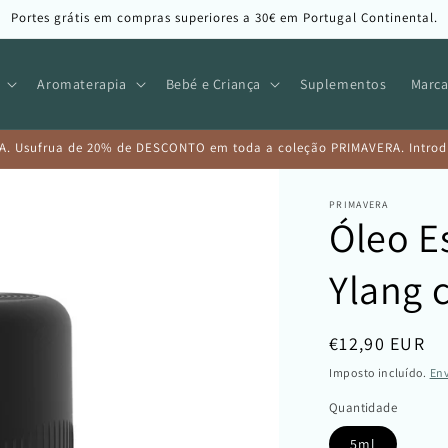
Portes grátis em compras superiores a 30€ em Portugal Continental.
Aromaterapia
Bebé e Criança
Suplementos
Marca
A. Usufrua de 20% de DESCONTO em toda a coleção PRIMAVERA. Introduz
PRIMAVERA
Óleo E
Ylang 
Preço
€12,90 EUR
normal
Imposto incluído.
En
Quantidade
5ml