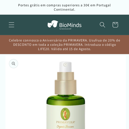
Saltar
Portes grátis em compras superiores a 30€ em Portugal
para o
Continental.
conteúdo
Carrinho
Celebre connosco o Aniversário da PRIMAVERA. Usufrua de 20% de
DESCONTO em toda a coleção PRIMAVERA. Introduza o código
LIFE20. Válido até 15 de Agosto.
Saltar para
a
informação
do produto