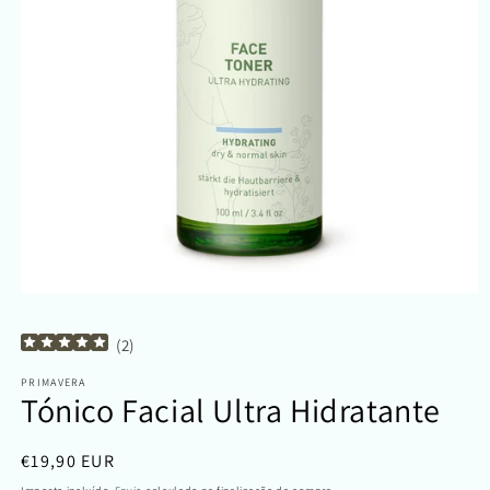
Abrir
conteúdo
multimédia
(
2
)
1
em
modal
PRIMAVERA
Tónico Facial Ultra Hidratante
Preço
€19,90 EUR
normal