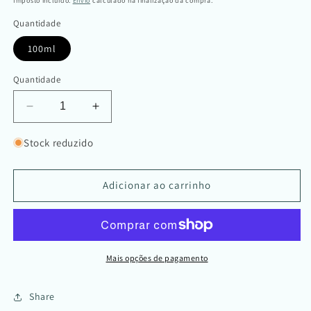
Imposto incluído.
Envio
calculado na finalização da compra.
Quantidade
100ml
Quantidade
Diminuir
Aumentar
a
a
quantidade
quantidade
Stock reduzido
de
de
Tónico
Tónico
Facial
Facial
Adicionar ao carrinho
Ultra
Ultra
Hidratante
Hidratante
Mais opções de pagamento
Share