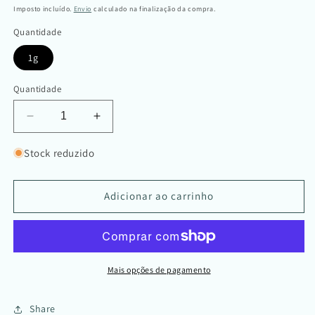
normal
Imposto incluído.
Envio
calculado na finalização da compra.
Quantidade
1g
Quantidade
Diminuir
Aumentar
a
a
quantidade
quantidade
Stock reduzido
de
de
Lápis
Lápis
de
de
Adicionar ao carrinho
Olhos
Olhos
cor
cor
Terra
Terra
Queimada
Queimada
Mais opções de pagamento
Share