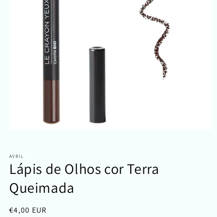
Abrir
conteúdo
multimédia
1
AVRIL
em
Lápis de Olhos cor Terra
modal
Queimada
Preço
€4,00 EUR