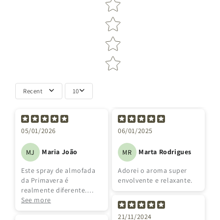
Recent
10
05/01/2026
06/01/2025
Maria João
Marta Rodrigues
MJ
MR
Este spray de almofada
Adorei o aroma super
da Primavera é
envolvente e relaxante.
realmente diferente.
Uma amiga a viver na
See more
Alemanha recomendou-
21/11/2024
me para ajudar a relaxar.