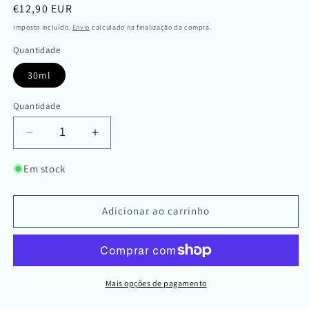
Preço
€12,90 EUR
normal
Imposto incluído.
Envio
calculado na finalização da compra.
Quantidade
30ml
Quantidade
Diminuir
Aumentar
a
a
quantidade
quantidade
Em stock
de
de
Spray
Spray
de
de
Adicionar ao carrinho
Almofada
Almofada
Sono
Sono
Relaxante
Relaxante
Bio
Bio
Mais opções de pagamento