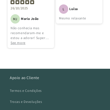
Não conhecia a marca e
26/10/2025
Luísa
L
surpreendeu-me.
Mesmo relaxante
Maria João
MJ
Não conhecia mas
recomendaram-me e
estou a adorar! Super
relaxante.
See more
Apoio ao Cliente
Termos e Condições
Trocas e Devoluções