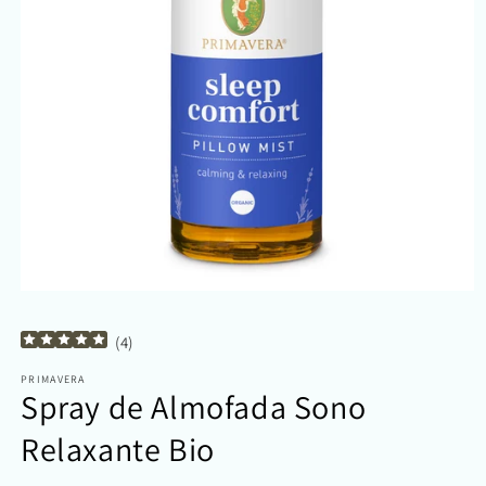
Abrir
conteúdo
multimédia
(
4
)
1
em
modal
PRIMAVERA
Spray de Almofada Sono
Relaxante Bio