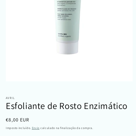
Abrir
conteúdo
multimédia
1
AVRIL
em
Esfoliante de Rosto Enzimático
modal
Preço
€8,00 EUR
normal
Imposto incluído.
Envio
calculado na finalização da compra.