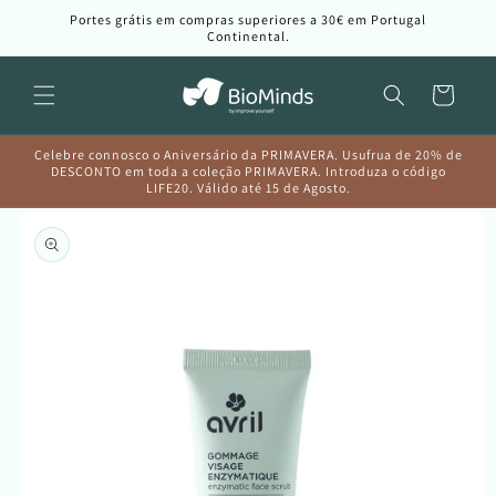
Saltar
Portes grátis em compras superiores a 30€ em Portugal
para o
Continental.
conteúdo
Carrinho
Celebre connosco o Aniversário da PRIMAVERA. Usufrua de 20% de
DESCONTO em toda a coleção PRIMAVERA. Introduza o código
LIFE20. Válido até 15 de Agosto.
Saltar para
a
informação
do produto