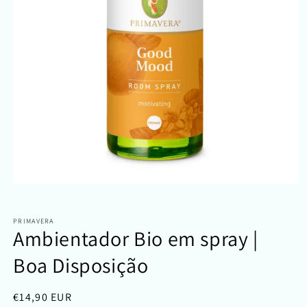
Abrir
conteúdo
multimédia
1
PRIMAVERA
em
Ambientador Bio em spray |
modal
Boa Disposição
Preço
€14,90 EUR