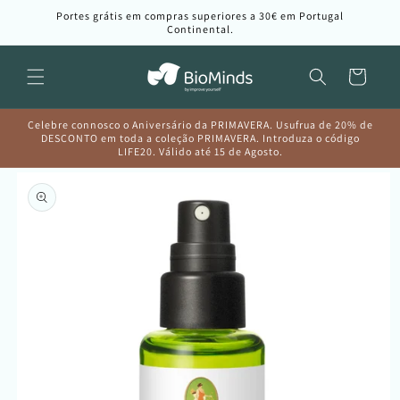
Saltar
Portes grátis em compras superiores a 30€ em Portugal
para o
Continental.
conteúdo
Carrinho
Celebre connosco o Aniversário da PRIMAVERA. Usufrua de 20% de
DESCONTO em toda a coleção PRIMAVERA. Introduza o código
LIFE20. Válido até 15 de Agosto.
Saltar para
a
informação
do produto