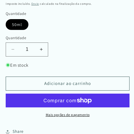
normal
Imposto incluído.
Envio
calculado na finalização da compra.
Quantidade
50ml
Quantidade
Diminuir
Aumentar
a
a
quantidade
quantidade
Em stock
de
de
Ambientador
Ambientador
Bio
Bio
Adicionar ao carrinho
em
em
spray
spray
|
|
Boa
Boa
Disposição
Disposição
Mais opções de pagamento
Share