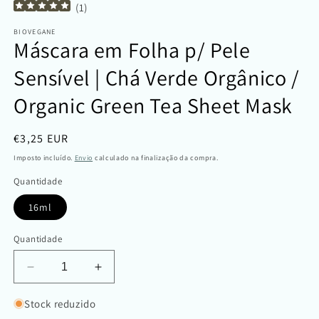
(
1
)
BIOVEGANE
Máscara em Folha p/ Pele
Sensível | Chá Verde Orgânico /
Organic Green Tea Sheet Mask
Preço
€3,25 EUR
normal
Imposto incluído.
Envio
calculado na finalização da compra.
Quantidade
16ml
Quantidade
Diminuir
Aumentar
a
a
quantidade
quantidade
Stock reduzido
de
de