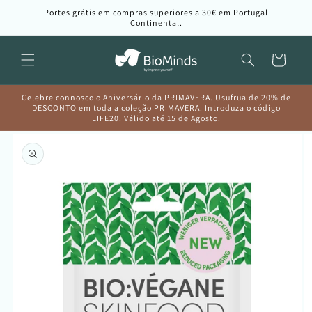
Saltar
Portes grátis em compras superiores a 30€ em Portugal
para o
Continental.
conteúdo
Carrinho
Celebre connosco o Aniversário da PRIMAVERA. Usufrua de 20% de
DESCONTO em toda a coleção PRIMAVERA. Introduza o código
LIFE20. Válido até 15 de Agosto.
Saltar para
a
informação
do produto