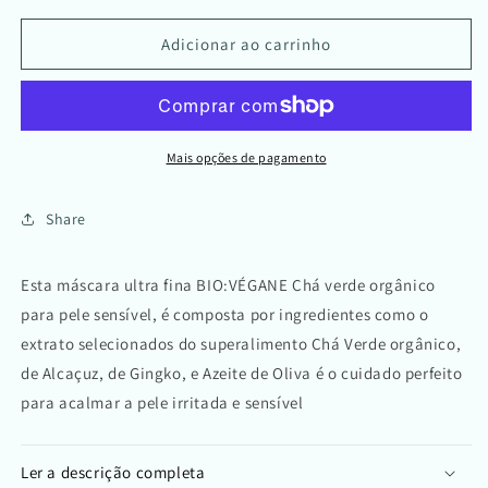
Máscara
Máscara
em
em
Adicionar ao carrinho
Folha
Folha
p/
p/
Pele
Pele
Sensível
Sensível
|
|
Mais opções de pagamento
Chá
Chá
Verde
Verde
Share
Orgânico
Orgânico
/
/
Organic
Organic
Esta máscara ultra fina BIO:VÉGANE Chá verde orgânico
Green
Green
para pele sensível, é composta por ingredientes como o
Tea
Tea
Sheet
Sheet
extrato selecionados do superalimento Chá Verde orgânico,
Mask
Mask
de Alcaçuz, de Gingko, e Azeite de Oliva é o cuidado perfeito
para acalmar a pele irritada e sensível
Ler a descrição completa