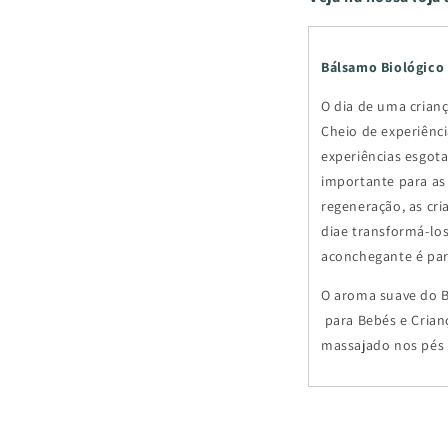
Bálsamo Biol
O dia de uma crian
Cheio de experiênc
experiências esgot
importante para as
regeneração, as cr
diae transformá-lo
aconchegante é par
O aroma suave do B
para Bebés e Crian
massajado nos pés 