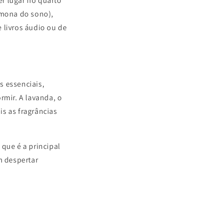
er lugar no quarto
rmona do sono),
 livros áudio ou de
s essenciais,
mir. A lavanda, o
is as fragrâncias
que é a principal
m despertar