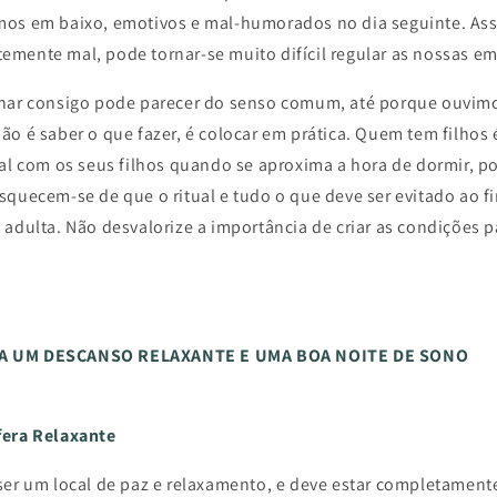
mos em baixo, emotivos e mal-humorados no dia seguinte. As
mente mal, pode tornar-se muito difícil regular as nossas e
har consigo pode parecer do senso comum, até porque ouvimos
o é saber o que fazer, é colocar em prática. Quem tem filhos 
ual com os seus filhos quando se aproxima a hora de dormir, p
quecem-se de que o ritual e tudo o que deve ser evitado ao fi
 adulta. Não desvalorize a importância de criar as condições 
A UM DESCANSO RELAXANTE E UMA BOA NOITE DE SONO
fera Relaxante
ser um local de paz e relaxamento, e deve estar completament