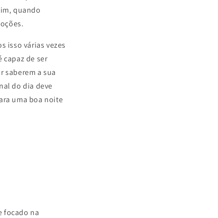
sim, quando
moções.
 isso várias vezes
é capaz de ser
or saberem a sua
nal do dia deve
para uma boa noite
e focado na