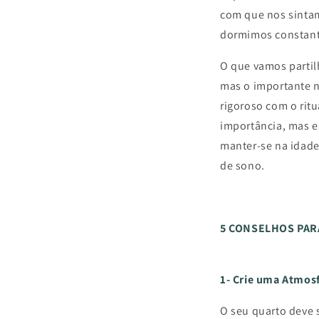
com que nos sinta
dormimos constante
O que vamos partil
mas o importante nã
rigoroso com o rit
importância, mas es
manter-se na idade
de sono.
5 CONSELHOS PAR
1- Crie uma Atmos
O seu quarto deve 