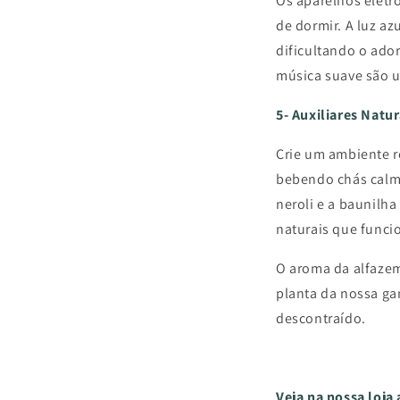
Os aparelhos eletr
de dormir. A luz a
dificultando o ado
música suave são 
5- Auxiliares Natu
Crie um ambiente r
bebendo chás calma
neroli e a baunilh
naturais que funci
O aroma da alfazem
planta da nossa g
descontraído.
Veja na nossa loj