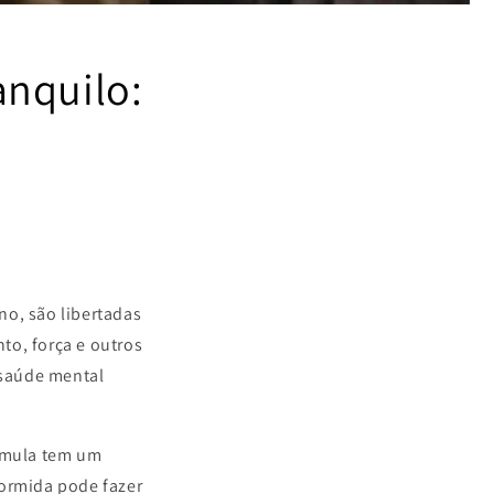
anquilo:
no, são libertadas
to, força e outros
 saúde mental
umula tem um
ormida pode fazer