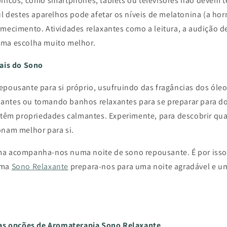
ónicos, como smartphones, tablets ou televisores não devem t
zul destes aparelhos pode afetar os níveis de melatonina (a ho
rmecimento. Atividades relaxantes como a leitura, a audição de
uma escolha muito melhor.
rais do Sono
epousante para si próprio, usufruindo das fragâncias dos óleo
ntes ou tomando banhos relaxantes para se preparar para dor
a têm propriedades calmantes. Experimente, para descobrir qua
onam melhor para si.
a acompanha-nos numa noite de sono repousante. É por isso 
ama
Sono Relaxante
prepara-nos para uma noite agradável e u
a as opções de Aromaterapia Sono Relaxante