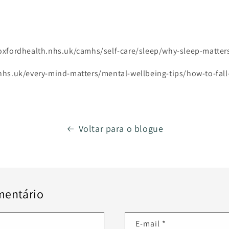
oxfordhealth.nhs.uk/camhs/self-care/sleep/why-sleep-matter
hs.uk/every-mind-matters/mental-wellbeing-tips/how-to-fall
Voltar para o blogue
mentário
E-mail
*