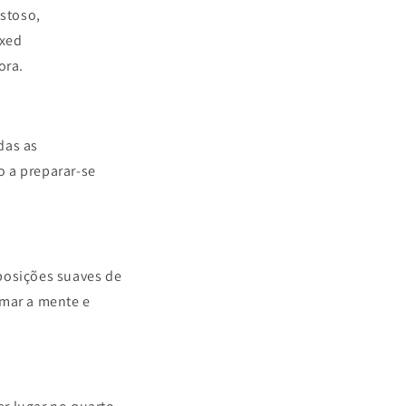
istoso,
axed
ora.
das as
o a preparar-se
 posições suaves de
lmar a mente e